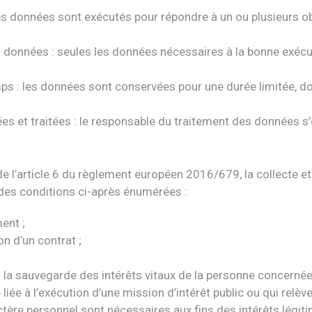
nt des données sont exécutés pour répondre à un ou plusieurs
s données : seules les données nécessaires à la bonne exécut
 : les données sont conservées pour une durée limitée, dont 
es et traitées : le responsable du traitement des données s’en
de l’article 6 du règlement européen 2016/679, la collecte e
e des conditions ci-après énumérées :
ent ;
n d’un contrat ;
 à la sauvegarde des intérêts vitaux de la personne concerné
iée à l’exécution d’une mission d’intérêt public ou qui relève 
tère personnel sont nécessaires aux fins des intérêts légiti